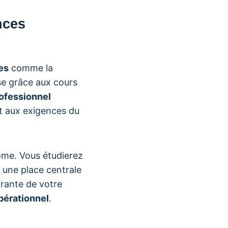
nces
es
comme la
se grâce aux cours
rofessionnel
t aux exigences du
ôme. Vous étudierez
e une place centrale
rante de votre
opérationnel
.