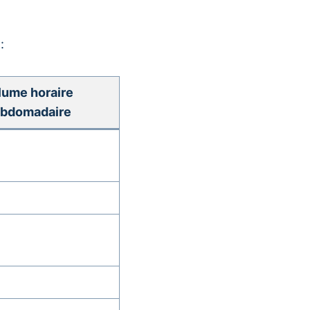
:
lume horaire
bdomadaire