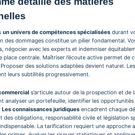
me détaillé des matières
nelles
s
un univers de compétences spécialisées
durant vo
ion des dommages constitue un pilier fondamental. V
es, négocier avec les experts et indemniser équitable
place centrale. Maîtriser l’écoute active permet de
 Proposer des solutions adaptées devient naturel. Le
ent leurs subtilités progressivement.
commercial
s’articule autour de la prospection et de l
analyser un portefeuille, identifier les opportunités
.
Les connaissances juridiques
encadrent chaque dé
t des obligations, responsabilité civile et législation 
indispensable. La tarification requiert une approche 
les primes, évaluer les risques statistiques et appliqu