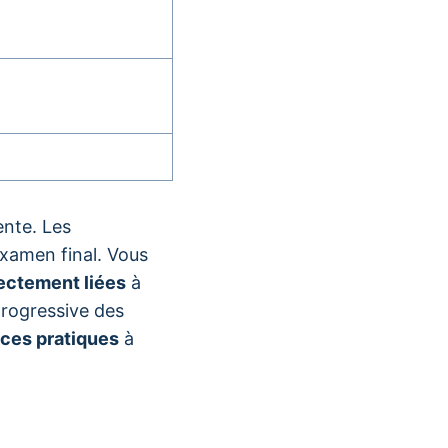
ente. Les
examen final. Vous
ectement liées
à
progressive des
ces pratiques
à