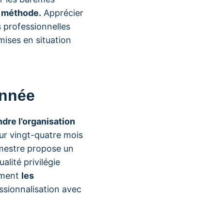
t méthode.
Apprécier
s professionnelles
mises en situation
année
re l’organisation
sur vingt-quatre mois
mestre propose un
alité privilégie
ement
les
ssionnalisation avec