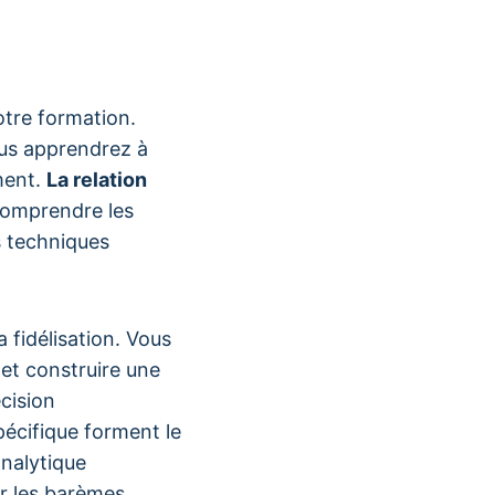
tre formation.
ous apprendrez à
ment.
La relation
 comprendre les
s techniques
a fidélisation. Vous
 et construire une
cision
spécifique forment le
analytique
er les barèmes