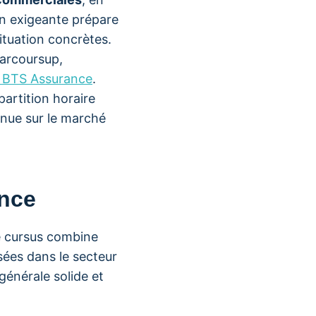
ion exigeante prépare
ituation concrètes.
Parcoursup,
p BTS Assurance
.
partition horaire
nnue sur le marché
ance
e cursus combine
isées dans le secteur
générale solide et