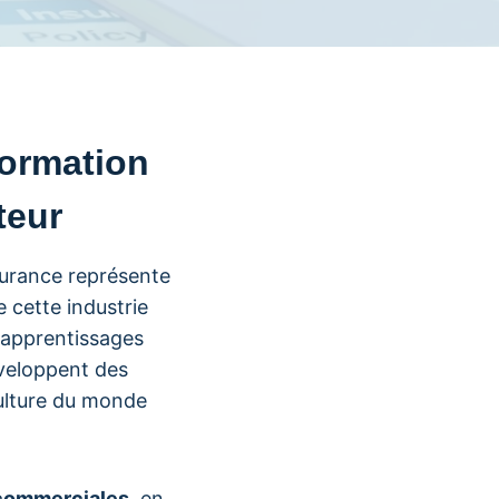
formation
teur
surance représente
 cette industrie
 apprentissages
éveloppent des
ulture du monde
commerciales
, en