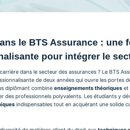
dans le BTS Assurance : une 
alisante pour intégrer le sec
carrière dans le secteur des assurances ? Le BTS As
sionnalisante de deux années qui ouvre les portes de
us diplômant combine
enseignements théoriques
et
er des professionnels polyvalents. Les étudiants y d
niques
indispensables tout en acquérant une solide c
versité de matières allant du droit aux
techniques 