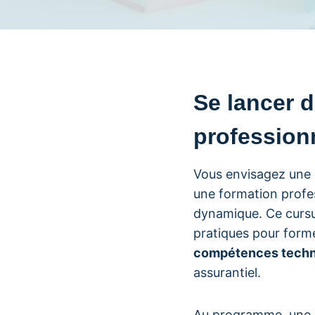
Se lancer 
professionn
Vous envisagez une 
une formation profes
dynamique. Ce curs
pratiques pour form
compétences tech
assurantiel.
Au programme, une di